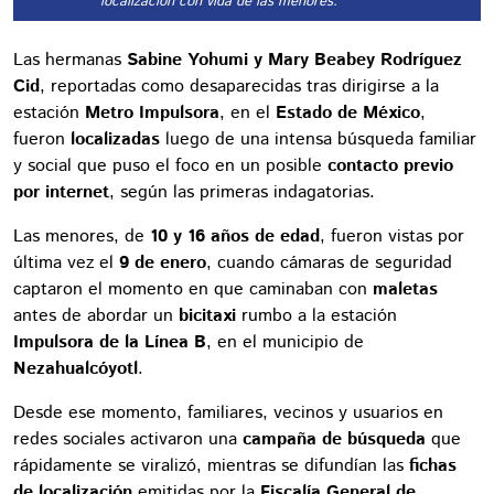
localización con vida de las menores.
Las hermanas
Sabine Yohumi y Mary Beabey Rodríguez
Cid
, reportadas como desaparecidas tras dirigirse a la
estación
Metro Impulsora
, en el
Estado de México
,
fueron
localizadas
luego de una intensa búsqueda familiar
y social que puso el foco en un posible
contacto previo
por internet
, según las primeras indagatorias.
Las menores, de
10 y 16 años de edad
, fueron vistas por
última vez el
9 de enero
, cuando cámaras de seguridad
captaron el momento en que caminaban con
maletas
antes de abordar un
bicitaxi
rumbo a la estación
Impulsora de la Línea B
, en el municipio de
Nezahualcóyotl
.
Desde ese momento, familiares, vecinos y usuarios en
redes sociales activaron una
campaña de búsqueda
que
rápidamente se viralizó, mientras se difundían las
fichas
de localización
emitidas por la
Fiscalía General de