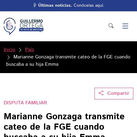
Últimas noticias.
Conócelas aquí.
Inicio
País
Marianne Gonzaga transmite cateo de la FGE cuando
buscaba a su hija Emma
Compartir
DISPUTA FAMILIAR
Marianne Gonzaga transmite
cateo de la FGE cuando