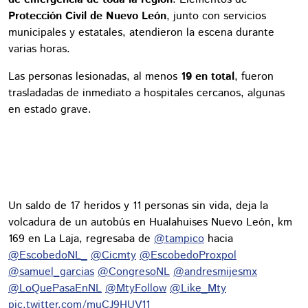
Protección Civil de Nuevo León
, junto con servicios
municipales y estatales, atendieron la escena durante
varias horas.
Las personas lesionadas, al menos
19 en total
, fueron
trasladadas de inmediato a hospitales cercanos, algunas
en estado grave.
Un saldo de 17 heridos y 11 personas sin vida, deja la
volcadura de un autobús en Hualahuises Nuevo León, km
169 en La Laja, regresaba de
@tampico
hacia
@EscobedoNL_
@Cicmty
@EscobedoProxpol
@samuel_garcias
@CongresoNL
@andresmijesmx
@LoQuePasaEnNL
@MtyFollow
@Like_Mty
pic.twitter.com/muCJ9HUV11