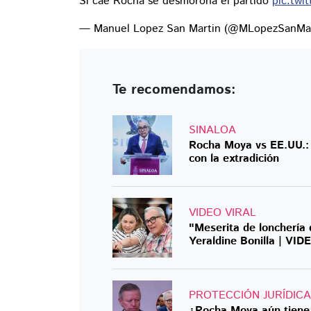
Si cae Rocha se desmorona el partido
pic.twi
— Manuel Lopez San Martin (@MLopezSanMa
Te recomendamos:
SINALOA
Rocha Moya vs EE.UU.: 
con la extradición
VIDEO VIRAL
"Meserita de lonchería
Yeraldine Bonilla | VID
PROTECCIÓN JURÍDICA
¿Rocha Moya aún tiene 