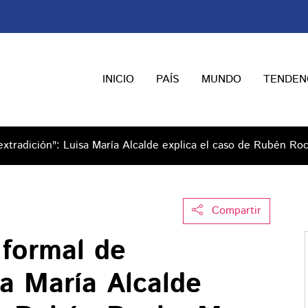
INICIO
PAÍS
MUNDO
TENDEN
 extradición": Luisa María Alcalde explica el caso de Rubén R
Compartir
 formal de
sa María Alcalde