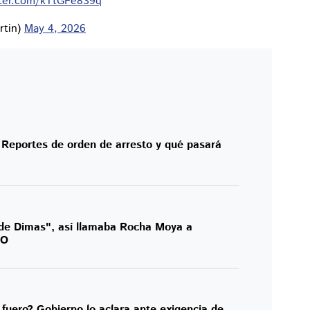
tter.com/kTtGFe839q
rtin)
May 4, 2026
Reportes de orden de arresto y qué pasará
 de Dimas", así llamaba Rocha Moya a
EO
fuero? Gobierno lo aclara ante exigencia de