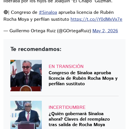
liderada por los hijos de Joaquín “El Chapo” Guzmán.
🔴| Congreso de
#Sinaloa
aprueba licencia de Rubén
Rocha Moya y perfilan sustituto
https://t.co/jY0dMxVx7e
— Guillermo Ortega Ruiz (@GOrtegaRuiz)
May 2, 2026
Te recomendamos:
EN TRANSICIÓN
Congreso de Sinaloa aprueba
licencia de Rubén Rocha Moya y
perfilan sustituto
INCERTIDUMBRE
¿Quién gobernará Sinaloa
ahora? Claves del reemplazo
tras salida de Rocha Moya