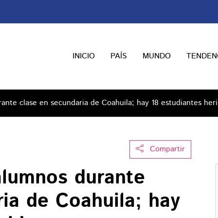
INICIO
PAÍS
MUNDO
TENDEN
ante clase en secundaria de Coahuila; hay 18 estudiantes her
Compartir
alumnos durante
ia de Coahuila; hay