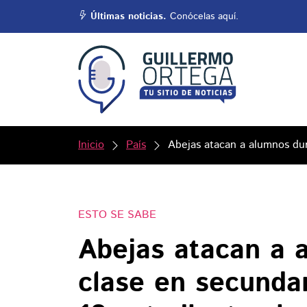
Últimas noticias.
Conócelas aquí.
Inicio
País
Abejas atacan a alumnos dur
ESTO SE SABE
Abejas atacan a 
clase en secundar