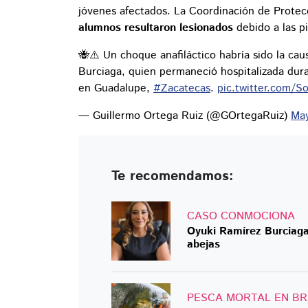
jóvenes afectados. La Coordinación de Protec
alumnos resultaron lesionados
debido a las pi
🐝⚠️ Un choque anafiláctico habría sido la ca
Burciaga, quien permaneció hospitalizada dura
en Guadalupe,
#Zacatecas
.
pic.twitter.com/S
— Guillermo Ortega Ruiz (@GOrtegaRuiz)
May
Te recomendamos:
CASO CONMOCIONA
Oyuki Ramírez Burciaga
abejas
PESCA MORTAL EN BR