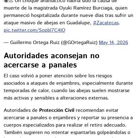
🐝⚠️ Un choque anafiláctico habría sido la causa de
muerte de la magistrada Oyuki Ramírez Burciaga, quien
permaneció hospitalizada durante nueve días tras sufrir un
ataque masivo de abejas en Guadalupe,
#Zacatecas
.
pic.twitter.com/Sopbl7C4IQ
— Guillermo Ortega Ruiz (@GOrtegaRuiz)
May 14, 2026
Autoridades aconsejan no
acercarse a panales
El caso volvió a poner atención sobre los riesgos
asociados a ataques de enjambres, especialmente durante
temporadas de calor, cuando las abejas suelen mostrarse
más activas y sensibles a alteraciones externas.
Autoridades de
Protección Civil
recomiendan evitar
acercarse a panales o enjambres y reportar su presencia a
cuerpos especializados para realizar el retiro adecuado.
También sugieren no intentar espantarlas golpeándolas o