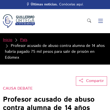
Últimas noticias.
Conócelas aquí.
Inicio
País
Profesor acusado de abuso contra alumna de 14 años
habría pagado 75 mil pesos para salir de prisión en
Edomex
Compartir
CAUSA DEBATE
Profesor acusado de abuso
contra alumna de 14 años