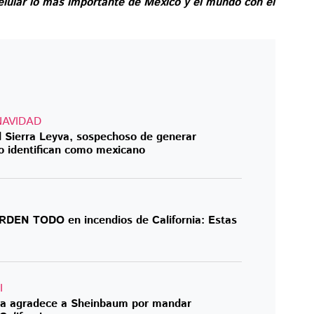
elular lo más importante de México y el mundo con el
NAVIDAD
 Sierra Leyva, sospechoso de generar
 lo identifican como mexicano
RDEN TODO en incendios de California: Estas
I
nia agradece a Sheinbaum por mandar