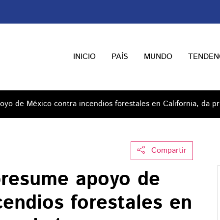
INICIO
PAÍS
MUNDO
TENDEN
oyo de México contra incendios forestales en California, da p
Compartir
 presume apoyo de
endios forestales en