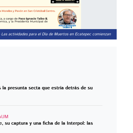
- Las actividades para el Día de Muertos en Ecatepec comienzan este jueves 
la presunta secta que estría detrás de su
AUM
su captura y una ficha de la Interpol: las