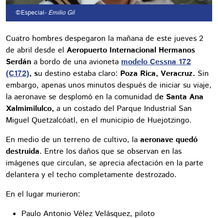
©Especial
- Emilio Gil
Cuatro hombres despegaron la mañana de este jueves 2
de abril desde el
Aeropuerto Internacional Hermanos
Serdán
a bordo de una avioneta
modelo Cessna 172
(C172)
, s
u destino estaba claro:
Poza Rica, Veracruz.
Sin
embargo, apenas unos minutos después de iniciar su viaje,
la aeronave se desplomó en la comunidad d
e Santa Ana
Xalmimilulco,
a un costado del Parque Industrial San
Miguel Quetzalcóatl, en el municipio de Huejotzingo.
En medio de un terreno de cultivo, la
aeronave quedó
destruida
. Entre los daños que se observan en las
imágenes que circulan, se aprecia afectación en la parte
delantera y el techo completamente destrozado.
En el lugar murieron:
Paulo Antonio Vélez Velásquez,
piloto