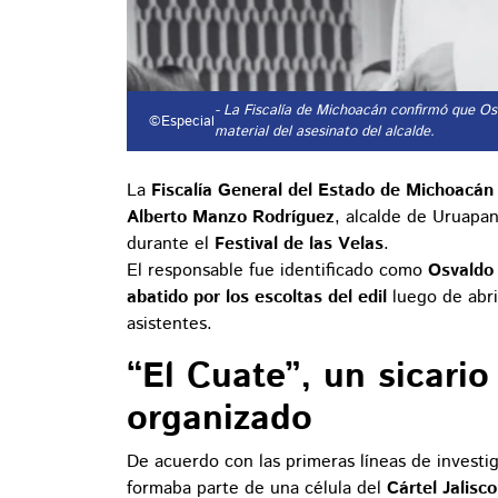
- La Fiscalía de Michoacán confirmó que Osv
©Especial
material del asesinato del alcalde.
La
Fiscalía General del Estado de Michoacán
Alberto Manzo Rodríguez
, alcalde de Uruapa
durante el
Festival de las Velas
.
El responsable fue identificado como
Osvaldo
abatido por los escoltas del edil
luego de abri
asistentes.
“El Cuate”, un sicario
organizado
De acuerdo con las primeras líneas de investi
formaba parte de una célula del
Cártel Jalis