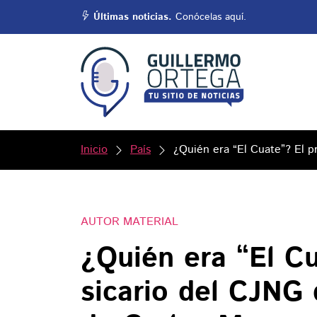
Últimas noticias.
Conócelas aquí.
Inicio
País
¿Quién era “El Cuate”? El p
AUTOR MATERIAL
¿Quién era “El C
sicario del CJNG 