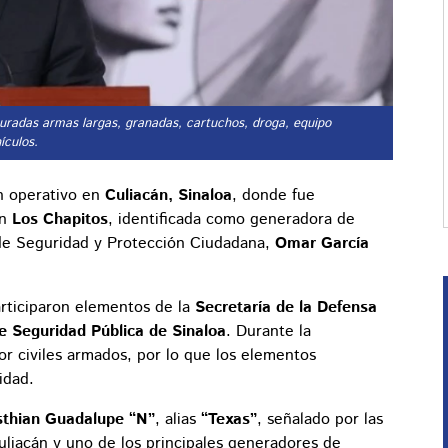
guradas armas largas, granadas, cartuchos, droga, equipo
ículos.
un operativo en
Culiacán, Sinaloa
, donde fue
on
Los Chapitos
, identificada como generadora de
o de Seguridad y Protección Ciudadana,
Omar García
articiparon elementos de la
Secretaría de la Defensa
e Seguridad Pública de Sinaloa
. Durante la
por civiles armados, por lo que los elementos
idad.
sthian Guadalupe “N”
, alias
“Texas”
, señalado por las
liacán y uno de los principales generadores de