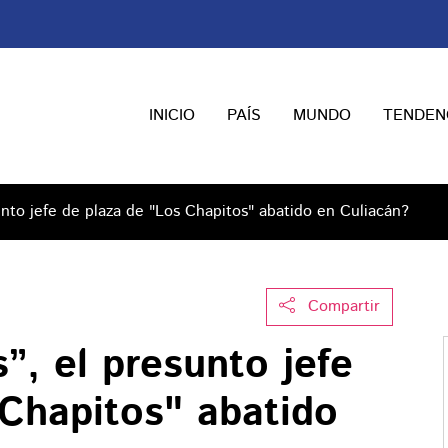
INICIO
PAÍS
MUNDO
TENDEN
unto jefe de plaza de "Los Chapitos" abatido en Culiacán?
Compartir
”, el presunto jefe
 Chapitos" abatido