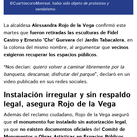
©Cuartoscuro
Monreal, había sido objeto de protestas y
vandalismo.
La alcaldesa
Alessandra Rojo de la Vega
confirmó este
martes que
fueron retiradas las esculturas de Fidel
Castro y Ernesto ‘Che’ Guevara
del
Jardín Tabacalera
, en
la colonia del mismo nombre, al argumentar que
vecinos
exigieron recuperar los espacios públicos
.
“Nos decían:
quiero volver a caminar libremente por la
banqueta, descansar, disfrutar del parque
”, declaró en un
video publicado en sus redes sociales.
Instalación irregular y sin respaldo
legal, asegura Rojo de la Vega
Además del reclamo ciudadano, Rojo de la Vega aseguró
que
el monumento fue instalado sin autorización legal
,
ya que
no existen documentos oficiales
del
Comité de
Monumentos y Obras Artísticas en Espacios Públicos