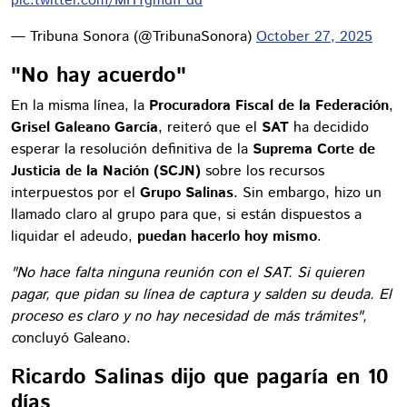
pic.twitter.com/MHYgmdfPdd
— Tribuna Sonora (@TribunaSonora)
October 27, 2025
"No hay acuerdo"
En la misma línea, la
Procuradora Fiscal de la Federación
,
Grisel Galeano García
, reiteró que el
SAT
ha decidido
esperar la resolución definitiva de la
Suprema Corte de
Justicia de la Nación (SCJN)
sobre los recursos
interpuestos por el
Grupo Salinas
. Sin embargo, hizo un
llamado claro al grupo para que, si están dispuestos a
liquidar el adeudo,
puedan hacerlo hoy mismo
.
"No hace falta ninguna reunión con el SAT. Si quieren
pagar, que pidan su línea de captura y salden su deuda. El
proceso es claro y no hay necesidad de más trámites",
c
oncluyó Galeano.
Ricardo Salinas dijo que pagaría en 10
días