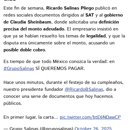
Este fin de semana,
Ricardo Salinas Pliego
publicó en
redes sociales documentos dirigidos al
SAT
y al
gobierno
de Claudia Sheinbaum
, donde solicitaba una
definición
precisa del monto adeudado
. El empresario insistió en
que ya se habían resuelto los temas de
legalidad
, y que la
disputa era únicamente sobre el monto, acusando un
posible doble cobro
.
Es tiempo de que todo México conozca la verdad: en
#GrupoSalinas
SÍ QUEREMOS PAGAR.
Hace unos minutos, durante el festejo de su cumpleaños,
nuestro presidente fundador
@RicardoBSalinas
, dio a
conocer una serie de documentos que hoy hacemos
públicos.
En primer lugar, la carta…
pic.twitter.com/btE6NDawCP
— Grupo Salinas (@gruposalinas)
October 26, 2025