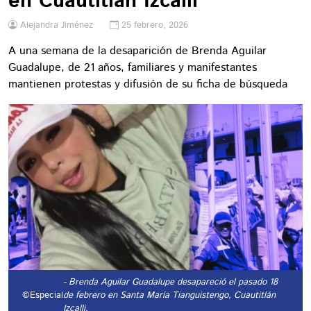
en Cuautitlán Izcalli
Alejandra Jiménez
25 febrero, 2026
A una semana de la desaparición de Brenda Aguilar
Guadalupe, de 21 años, familiares y manifestantes
mantienen protestas y difusión de su ficha de búsqueda
- Brenda Aguilar Guadalupe desapareció el pasado 18
©Especial
de febrero en Santa María Tianguistengo, Cuautitlán
Izcalli.