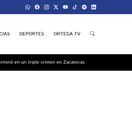
CIAS
DEPORTES
ORTEGA TV
 terminó en un triple crimen en Zacatecas