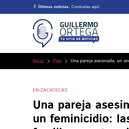
Últimas noticias.
Conócelas aquí.
Inicio
País
Una pareja asesinada, un sec
EN ZACATECAS
Una pareja asesi
un feminicidio: la