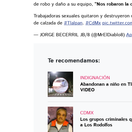
de robo y daño a su equipo,
“Nos robaron la c
Trabajadoras sexuales quitaron y destruyeron u
de calzada de
#Tlalpan
.
#CdMx
pic.twitter.c
— JORGE BECERRIL JB/8 (@MrElDiablo8)
Ap
Te recomendamos:
INDIGNACIÓN
Abandonan a niño en Tla
VIDEO
CDMX
Los grupos criminales q
a Los Rodolfos