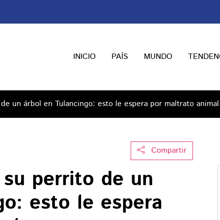
INICIO
PAÍS
MUNDO
TENDEN
 de un árbol en Tulancingo: esto le espera por maltrato animal
Compartir
su perrito de un
go: esto le espera