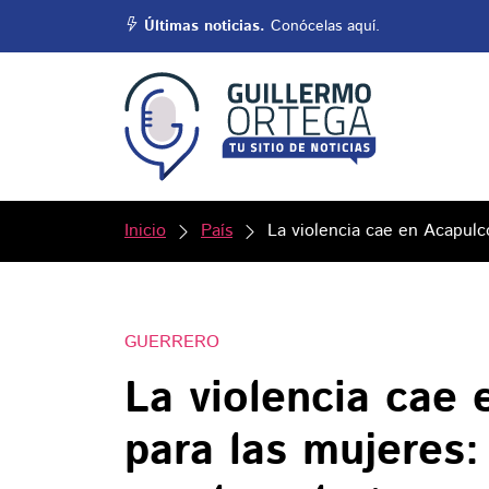
Últimas noticias.
Conócelas aquí.
Inicio
País
La violencia cae en Acapulco
GUERRERO
La violencia cae 
para las mujeres: 