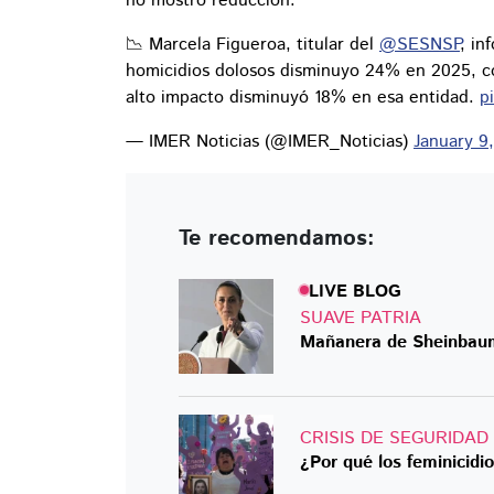
no mostró reducción.
📉 Marcela Figueroa, titular del
@SESNSP
, in
homicidios dolosos disminuyo 24% en 2025, co
alto impacto disminuyó 18% en esa entidad.
p
— IMER Noticias (@IMER_Noticias)
January 9
Te recomendamos:
LIVE BLOG
SUAVE PATRIA
Mañanera de Sheinbaum
CRISIS DE SEGURIDAD
¿Por qué los feminicidi