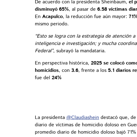
De acuerdo con la presidenta Sheinbaum,
el 
disminuyó 65%
, al pasar de
6.58 víctimas dia
En
Acapulco
, la reducción fue aún mayor:
71
mismo periodo.
“Esto se logra con la estrategia de atención a
inteligencia e investigación; y mucha coordin
Federal”
, subrayó la mandataria.
En perspectiva histórica,
2025 se colocó como
homicidios
, con
3.6
, frente a los
5.1 diarios 
fue del
24%
La presidenta
@Claudiashein
destacó que, de 
diario de víctimas de homicidio doloso en Gu
promedio diario de homicidio doloso bajó 71%