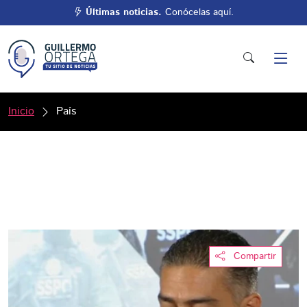
Últimas noticias.
Conócelas aquí.
Inicio
País
Compartir