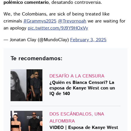
polémico comentario
, desatando controversia.
We, the Colombians, are sick of being treated like
criminals
#Grammys2025
@Trevornoah
we are waiting for
an apology
pic.twitter.com/9J9Y9HOxVy
— Jonatan Clay (@MundoClay)
February 3, 2025
Te recomendamos:
DESAFÍO A LA CENSURA
¿Quién es Bianca Censori? La
esposa de Kanye West con un
IQ de 140
DOS ESCÁNDALOS, UNA
ALFOMBRA
VIDEO | Esposa de Kanye West