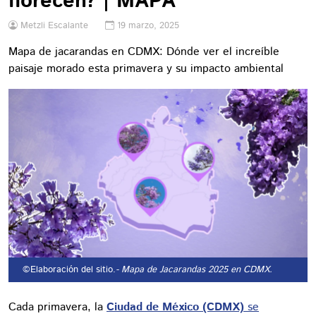
florecen? | MAPA
Metzli Escalante
19 marzo, 2025
Mapa de jacarandas en CDMX: Dónde ver el increíble
paisaje morado esta primavera y su impacto ambiental
©Elaboración del sitio.
- Mapa de Jacarandas 2025 en CDMX.
Cada primavera, la
Ciudad de México (CDMX)
se