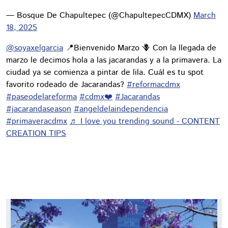
— Bosque De Chapultepec (@ChapultepecCDMX)
March
18, 2025
@soyaxelgarcia
📍Bienvenido Marzo 🪻 Con la llegada de
marzo le decimos hola a las jacarandas y a la primavera. La
ciudad ya se comienza a pintar de lila. Cuál es tu spot
favorito rodeado de Jacarandas?
#reformacdmx
#paseodelareforma
#cdmx❤️
#Jacarandas
#jacarandaseason
#angeldelaindependencia
#primaveracdmx
♬ I love you trending sound - CONTENT
CREATION TIPS