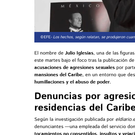
©EFE
- Los hechos, según relatan, se produjeron cuand
El nombre de
Julio Iglesias
, una de las figur
este martes bajo el foco tras la publicación d
acusaciones de agresiones sexuales
por parte
mansiones del Caribe
, en un entorno que de
humillaciones y el abuso de poder
.
Denuncias por agresi
residencias del Carib
Según la investigación publicada por
eldiario.
denunciantes —una empleada del servicio domé
tocamientos no consentidos, insultos y vejac