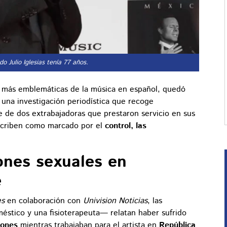
o Julio Iglesias tenía 77 años.
as más emblemáticas de la música en español, quedó
e una investigación periodística que recoge
 de dos extrabajadoras que prestaron servicio en sus
scriben como marcado por el
control, las
ones sexuales en
e
es
en colaboración con
Univision Noticias
, las
stico y una fisioterapeuta— relatan haber sufrido
iones
mientras trabajaban para el artista en
República