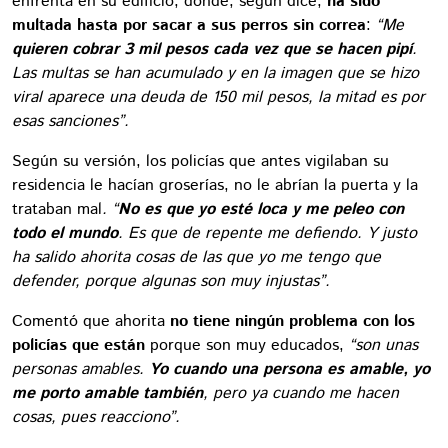
enfrenta en su edificio, donde, según dice,
ha sido
multada hasta por sacar a sus perros sin correa
:
“Me
quieren cobrar 3 mil pesos cada vez que se hacen pipí
.
Las multas se han acumulado y en la imagen que se hizo
viral aparece una deuda de 150 mil pesos, la mitad es por
esas sanciones”.
Según su versión, los policías que antes vigilaban su
residencia le hacían groserías, no le abrían la puerta y la
trataban mal
. “
No es que yo esté loca y me peleo con
todo el mundo
. Es que de repente me defiendo. Y justo
ha salido ahorita cosas de las que yo me tengo que
defender, porque algunas son muy injustas”.
Comentó que ahorita
no tiene ningún problema con los
policías que están
porque son muy educados,
“son unas
personas amables.
Yo cuando una persona es amable, yo
me porto amable también
, pero ya cuando me hacen
cosas, pues reacciono”.