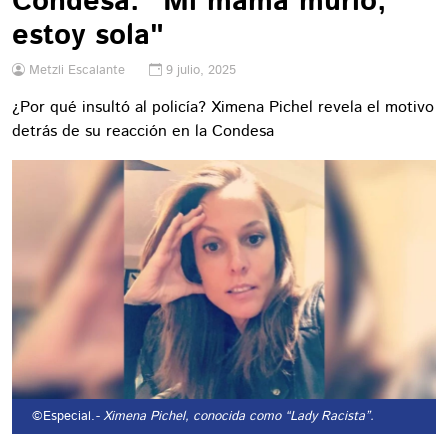
Condesa: "Mi mamá murió,
estoy sola"
Metzli Escalante
9 julio, 2025
¿Por qué insultó al policía? Ximena Pichel revela el motivo
detrás de su reacción en la Condesa
©Especial.
- Ximena Pichel, conocida como “Lady Racista”.