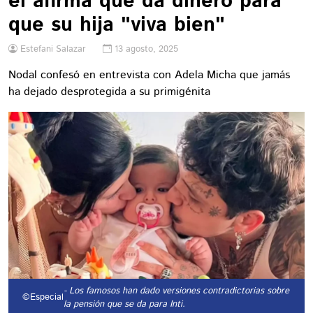
él afirma que da dinero para
que su hija "viva bien"
Estefani Salazar
13 agosto, 2025
Nodal confesó en entrevista con Adela Micha que jamás
ha dejado desprotegida a su primigénita
- Los famosos han dado versiones contradictorias sobre
©Especial
la pensión que se da para Inti.