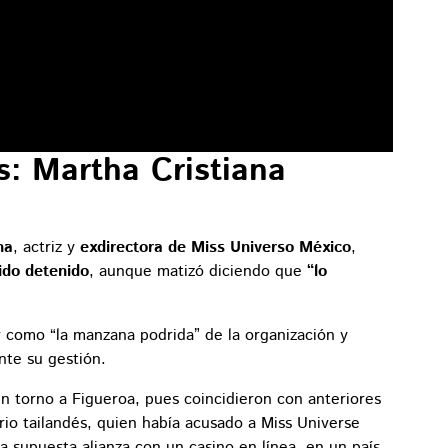
: Martha Cristiana
na
, actriz y
exdirectora de Miss Universo México
,
sido detenido
, aunque matizó diciendo que
“lo
ar como “la manzana podrida” de la organización y
nte su gestión.
en torno a Figueroa, pues coincidieron con anteriores
rio tailandés, quien había acusado a Miss Universe
a supuesta alianza con un casino en línea, en un país