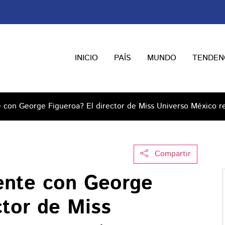
INICIO
PAÍS
MUNDO
TENDEN
 con George Figueroa? El director de Miss Universo México r
Compartir
ente con George
ctor de Miss