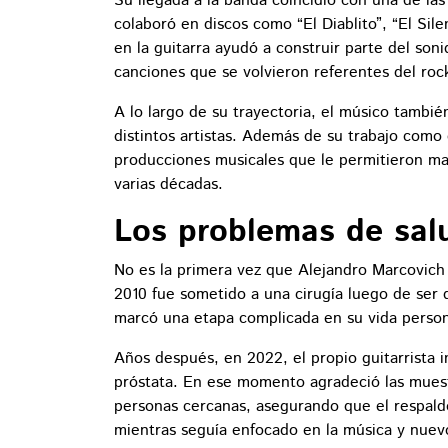
Su llegada a la banda coincidió con una de la
colaboró en discos como “El Diablito”, “El Sile
en la guitarra ayudó a construir parte del son
canciones que se volvieron referentes del ro
A lo largo de su trayectoria, el músico tambié
distintos artistas. Además de su trabajo como 
producciones musicales que le permitieron ma
varias décadas.
Los problemas de sal
No es la primera vez que Alejandro Marcovich
2010 fue sometido a una cirugía luego de ser 
marcó una etapa complicada en su vida persona
Años después, en 2022, el propio guitarrista
próstata. En ese momento agradeció las muest
personas cercanas, asegurando que el respaldo
mientras seguía enfocado en la música y nuev