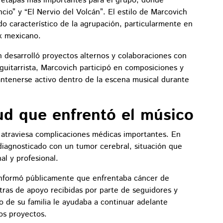
s etapas más importantes para el grupo, donde
ncio” y “El Nervio del Volcán”. El estilo de Marcovich
ido característico de la agrupación, particularmente en
ck mexicano.
n desarrolló proyectos alternos y colaboraciones con
guitarrista, Marcovich participó en composiciones y
ntenerse activo dentro de la escena musical durante
ud que enfrentó el músico
 atraviesa complicaciones médicas importantes. En
diagnosticado con un tumor cerebral, situación que
l y profesional.
 informó públicamente que enfrentaba cáncer de
ras de apoyo recibidas por parte de seguidores y
 de su familia le ayudaba a continuar adelante
os proyectos.