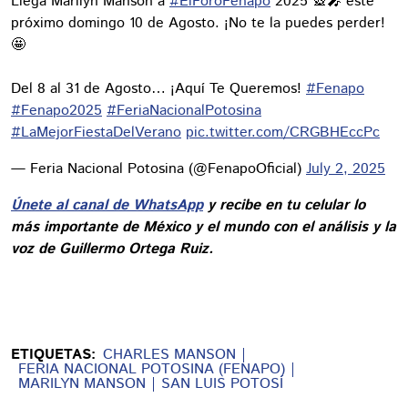
Llega Marilyn Manson a
#ElForoFenapo
2025 🎡🎤 este
próximo domingo 10 de Agosto. ¡No te la puedes perder!
🤩
Del 8 al 31 de Agosto… ¡Aquí Te Queremos!
#Fenapo
#Fenapo2025
#FeriaNacionalPotosina
#LaMejorFiestaDelVerano
pic.twitter.com/CRGBHEccPc
— Feria Nacional Potosina (@FenapoOficial)
July 2, 2025
Únete al canal de WhatsApp
y recibe en tu celular lo
más importante de México y el mundo con el análisis y la
voz de Guillermo Ortega Ruiz.
ETIQUETAS:
CHARLES MANSON
FERIA NACIONAL POTOSINA (FENAPO)
MARILYN MANSON
SAN LUIS POTOSÍ