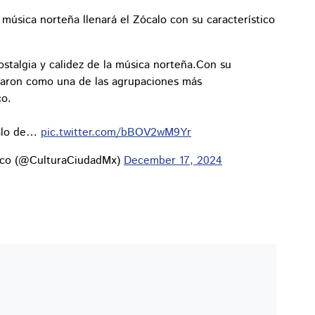
música norteña llenará el Zócalo con su característico
ostalgia y calidez de la música norteña.Con su
idaron como una de las agrupaciones más
co.
calo de…
pic.twitter.com/bBOV2wM9Yr
xico (@CulturaCiudadMx)
December 17, 2024