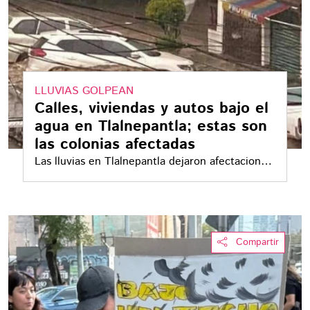
LLUVIAS GOLPEAN
Calles, viviendas y autos bajo el
agua en Tlalnepantla; estas son
las colonias afectadas
Las lluvias en Tlalnepantla dejaron afectaciones
en viviendas, vehículos y vialidades. Los
mayores daños se registraron en Los Reyes
Ixtacala, Paseos de Ferrocarril, San Rafael, San
Juan Ixhuatepec y puntos de Periférico Norte
Compartir