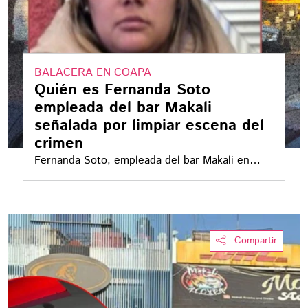
BALACERA EN COAPA
Quién es Fernanda Soto
empleada del bar Makali
señalada por limpiar escena del
crimen
Fernanda Soto, empleada del bar Makali en
Coapa, fue señalada como una de las personas
que habrían participado en la limpieza de la
escena tras la balacera que dejó un muerto y
cuatro heridos
Compartir