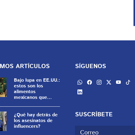
IMOS ARTÍCULOS
SÍGUENOS
Bajo lupa en EE.UU.:
estos son los
alimentos
mexicanos que
enfrentan vetos,
retiros o
SUSCRÍBETE
restricciones
¿Qué hay detrás de
los asesinatos de
influencers?