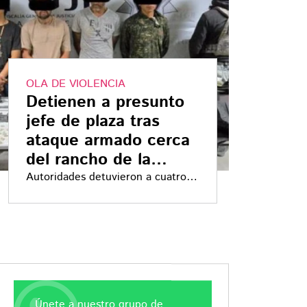
OLA DE VIOLENCIA
Detienen a presunto
jefe de plaza tras
ataque armado cerca
del rancho de la
familia Aguilar
Autoridades detuvieron a cuatro
presuntos implicados, incluido un
jefe de plaza, tras un ataque
armado contra un convoy policial
Únete a nuestro grupo de