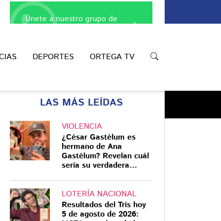
Únete a nuestro grupo de
WhatsApp
CIAS
DEPORTES
ORTEGA TV
LAS MÁS LEÍDAS
VIOLENCIA
¿César Gastélum es
hermano de Ana
Gastélum? Revelan cuál
Compartir
sería su verdadera
relación
LOTERÍA NACIONAL
Resultados del Tris hoy
5 de agosto de 2026: