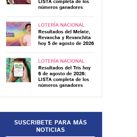
LISTA completa de los
números ganadores
LOTERÍA NACIONAL
Resultados del Melate,
FASE DE GRUPO
Revancha y Revanchita
hoy 5 de agosto de 2026
¿Qué necesita México
para clasificar al
Mundial Sub-20 de
LOTERÍA NACIONAL
Resultados del Tris hoy
2027 y cuándo
6 de agosto de 2026:
disputará el boleto?
La Selección Mexicana Sub-20
LISTA completa de los
números ganadores
avanzó a cuartos de final con tres
victorias, nueve goles y su
portería invicta. El boleto
mundialista se definirá en un
partido de eliminación directa
SUSCRIBETE PARA MÁS
NOTICIAS