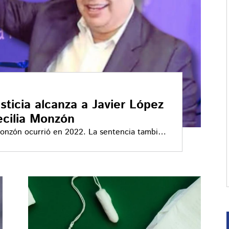
sticia alcanza a Javier López
ecilia Monzón
a Monzón ocurrió en 2022. La sentencia también
rados autores materiales del crimen