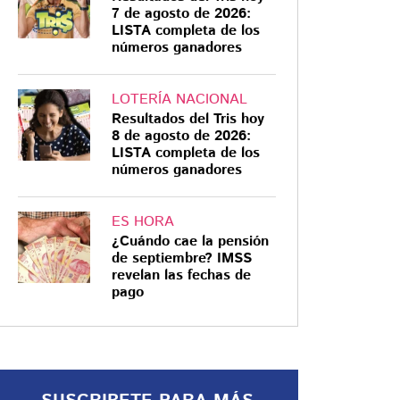
7 de agosto de 2026:
LISTA completa de los
números ganadores
LOTERÍA NACIONAL
Resultados del Tris hoy
8 DE MARZO
8 de agosto de 2026:
LISTA completa de los
Día de la Mujer: el
números ganadores
origen de una lucha
por la igualdad
ES HORA
El 8M tiene raíces históricas en la
¿Cuándo cae la pensión
lucha de las mujeres por mejores
de septiembre? IMSS
condiciones laborales, el derecho
revelan las fechas de
pago
al voto y la equidad