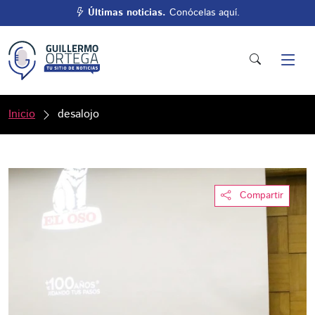
Últimas noticias.
Conócelas aquí.
Inicio
desalojo
Compartir