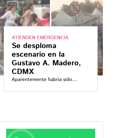
ATIENDEN EMERGENCIA
Se desploma
escenario en la
Gustavo A. Madero,
CDMX
Aparentemente habría sido
montado para los festejos por el
Día de las Madres