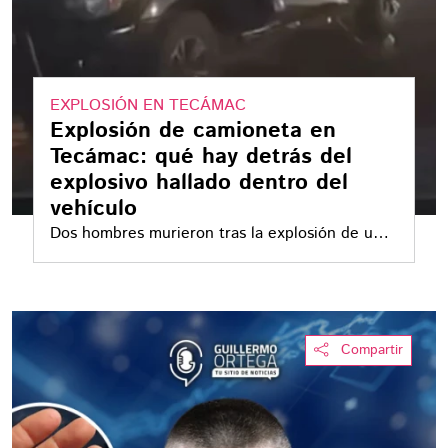
EXPLOSIÓN EN TECÁMAC
Explosión de camioneta en
Tecámac: qué hay detrás del
explosivo hallado dentro del
vehículo
Dos hombres murieron tras la explosión de una
camioneta en Tecámac. Autoridades
confirmaron que el estallido se originó dentro
del vehículo, lo que abrió una línea de
investigación sobre el traslado de un artefacto
Compartir
explosivo