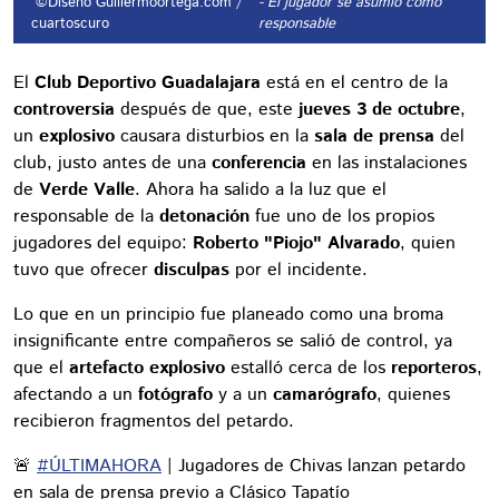
©Diseño Guillermoortega.com /
- El jugador se asumió como
cuartoscuro
responsable
El
Club Deportivo Guadalajara
está en el centro de la
controversia
después de que, este
jueves 3 de octubre
,
un
explosivo
causara disturbios en la
sala de prensa
del
club, justo antes de una
conferencia
en las instalaciones
de
Verde Valle
. Ahora ha salido a la luz que el
responsable de la
detonación
fue uno de los propios
jugadores del equipo:
Roberto "Piojo" Alvarado
, quien
tuvo que ofrecer
disculpas
por el incidente.
Lo que en un principio fue planeado como una broma
insignificante entre compañeros se salió de control, ya
que el
artefacto explosivo
estalló cerca de los
reporteros
,
afectando a un
fotógrafo
y a un
camarógrafo
, quienes
recibieron fragmentos del petardo.
🚨
#ÚLTIMAHORA
| Jugadores de Chivas lanzan petardo
en sala de prensa previo a Clásico Tapatío