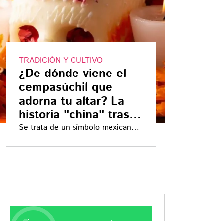
TRADICIÓN Y CULTIVO
¿De dónde viene el
cempasúchil que
adorna tu altar? La
historia "china" tras la
flor del Día de
Se trata de un símbolo mexicano,
pero pocos saben que es una flor
Muertos
principalmente cultivada en Asia