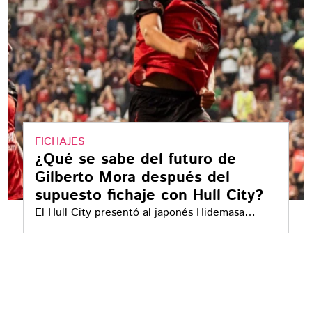
FICHAJES
¿Qué se sabe del futuro de
Gilberto Mora después del
supuesto fichaje con Hull City?
El Hull City presentó al japonés Hidemasa
Morita, pero la similitud de su apellido con el
de Gilberto Mora provocó confusión. El juvenil
mexicano continuará con Xolos de Tijuana
durante el Apertura 2026