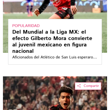
POPULARIDAD
Del Mundial a la Liga MX: el
efecto Gilberto Mora convierte
al juvenil mexicano en figura
nacional
Aficionados del Atlético de San Luis esperaron
al mediocampista de Xolos para pedirle
fotografías y autógrafos. Su exposición
mundialista, el número 10 y millones de
seguidores muestran una popularidad que ya
Compartir
rebasa a su club