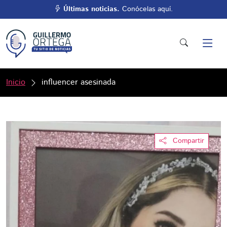
Últimas noticias.
Conócelas aquí.
Inicio
influencer asesinada
Compartir