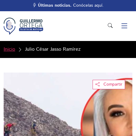
Últimas noticias.
Conócelas aquí.
Inicio
Julio César Jasso Ramírez
Compartir