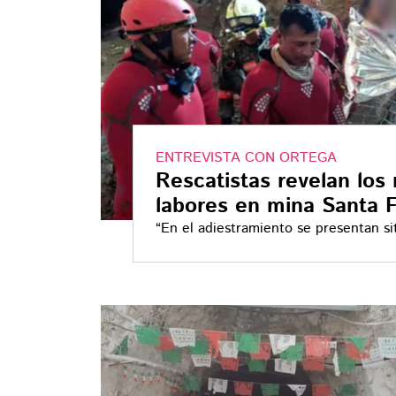
ENTREVISTA CON ORTEGA
Rescatistas revelan los
labores en mina Santa 
“En el adiestramiento se presentan si
así nosotros podemos tener una mejo
emergencia", explico el equipo de za