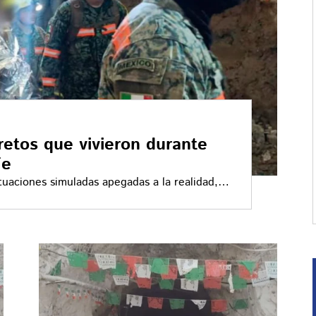
 retos que vivieron durante
Fe
tuaciones simuladas apegadas a la realidad,
r capacidad de atención ante cualquier
padores