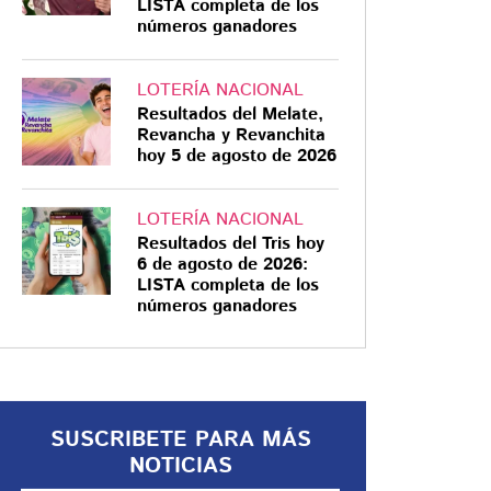
LISTA completa de los
números ganadores
LOTERÍA NACIONAL
Resultados del Melate,
33 DÍAS
Revancha y Revanchita
hoy 5 de agosto de 2026
Así localizaron a Isidro
Beltrán, el último
minero atrapado en
LOTERÍA NACIONAL
Resultados del Tris hoy
Sinaloa
6 de agosto de 2026:
Leandro Isidro Beltrán Reséndiz,
LISTA completa de los
números ganadores
último trabajador atrapado en la
mina Santa Fe, fue localizado sin
vida este lunes 27 de abril en El
Rosario, Sinaloa, luego de 33 días
de labores ininterrumpidas de
SUSCRIBETE PARA MÁS
rescate
NOTICIAS