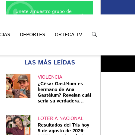
Únete a nuestro grupo de
WhatsApp
CIAS
DEPORTES
ORTEGA TV
LAS MÁS LEÍDAS
VIOLENCIA
¿César Gastélum es
hermano de Ana
Gastélum? Revelan cuál
Compartir
sería su verdadera
relación
LOTERÍA NACIONAL
Resultados del Tris hoy
5 de agosto de 2026: