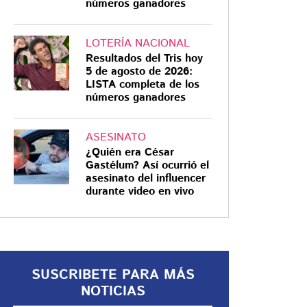
números ganadores
LOTERÍA NACIONAL
Resultados del Tris hoy
5 de agosto de 2026:
AVANZA INVESTIGACIÓN
LISTA completa de los
números ganadores
¿Quién es la esposa
del alcalde de Temoac
y por qué fue
ASESINATO
¿Quién era César
detenida junto al jefe
Gastélum? Así ocurrió el
de la Policía
La captura de Marisol Romero
asesinato del influencer
durante video en vivo
Zamora abrió un nuevo capítulo en
municipal?
una investigación que ya alcanzaba
al gobierno municipal por
presuntos vínculos con grupos
delictivos
SUSCRIBETE PARA MÁS
NOTICIAS