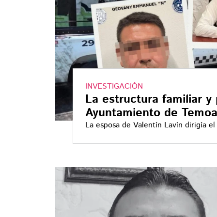
INVESTIGACIÓN
La estructura familiar y
Ayuntamiento de Temoac
La esposa de Valentín Lavín dirigía el
la Policía municipal fue detenido por
no han sido relacionadas formalmente 
del gobierno de Temoac