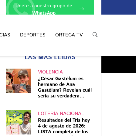
Únete a nuestro grupo de
WhatsApp
CIAS
DEPORTES
ORTEGA TV
LAS MÁS LEÍDAS
VIOLENCIA
¿César Gastélum es
hermano de Ana
Gastélum? Revelan cuál
sería su verdadera
Compartir
relación
LOTERÍA NACIONAL
Resultados del Tris hoy
4 de agosto de 2026:
LISTA completa de los