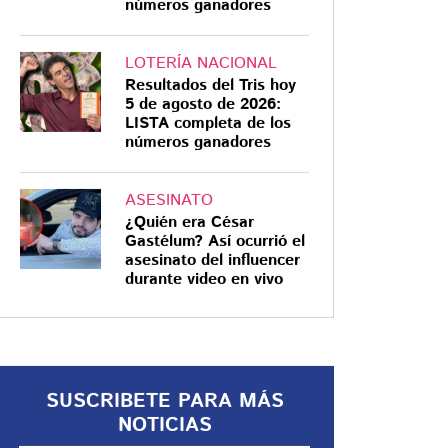
números ganadores
LOTERÍA NACIONAL
Resultados del Tris hoy
5 de agosto de 2026:
POLÉMICA PROPUESTA
LISTA completa de los
números ganadores
Poncho de Nigris
ofrece hasta 600 mil
pesos por el Pato
ASESINATO
¿Quién era César
Merlín
Gastélum? Así ocurrió el
El influencer busca convertirlo en
asesinato del influencer
durante video en vivo
la mascota oficial de Ring Royale
SUSCRIBETE PARA MÁS
NOTICIAS