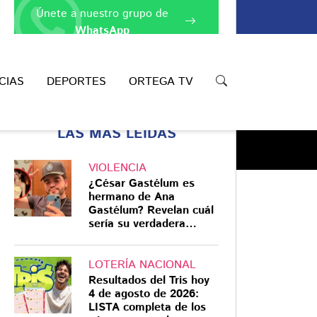
Únete a nuestro grupo de
WhatsApp
CIAS
DEPORTES
ORTEGA TV
LAS MÁS LEÍDAS
VIOLENCIA
¿César Gastélum es
hermano de Ana
Gastélum? Revelan cuál
sería su verdadera
Compartir
relación
LOTERÍA NACIONAL
Resultados del Tris hoy
4 de agosto de 2026:
LISTA completa de los