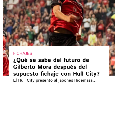
FICHAJES
¿Qué se sabe del futuro de
Gilberto Mora después del
supuesto fichaje con Hull City?
El Hull City presentó al japonés Hidemasa
Morita, pero la similitud de su apellido con el
de Gilberto Mora provocó confusión. El juvenil
mexicano continuará con Xolos de Tijuana
durante el Apertura 2026