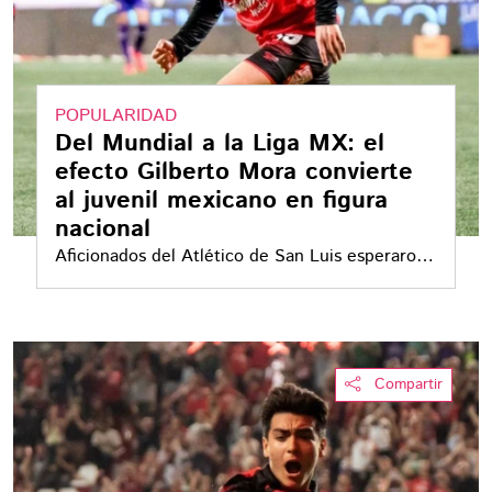
POPULARIDAD
Del Mundial a la Liga MX: el
efecto Gilberto Mora convierte
al juvenil mexicano en figura
nacional
Aficionados del Atlético de San Luis esperaron
al mediocampista de Xolos para pedirle
fotografías y autógrafos. Su exposición
mundialista, el número 10 y millones de
seguidores muestran una popularidad que ya
Compartir
rebasa a su club