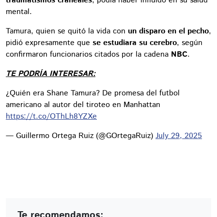
traumatismos craneales
, podía haber influido en su salud
mental.
Tamura, quien se quitó la vida con
un disparo en el pecho
,
pidió expresamente que
se estudiara su cerebro
, según
confirmaron funcionarios citados por la cadena
NBC
.
TE PODRÍA INTERESAR:
¿Quién era Shane Tamura? De promesa del futbol
americano al autor del tiroteo en Manhattan
https://t.co/OThLh8YZXe
— Guillermo Ortega Ruiz (@GOrtegaRuiz)
July 29, 2025
Te recomendamos: