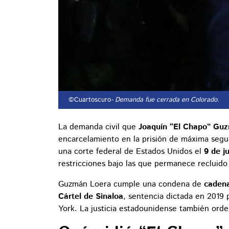
©Cuartoscuro
- Demanda fue cerrada en Colorado.
La demanda civil que
Joaquín “El Chapo” Gu
encarcelamiento en la prisión de máxima seg
una corte federal de Estados Unidos el
9 de j
restricciones bajo las que permanece recluido
Guzmán Loera cumple una condena de
caden
Cártel de Sinaloa
, sentencia dictada en 2019 
York. La justicia estadounidense también ord