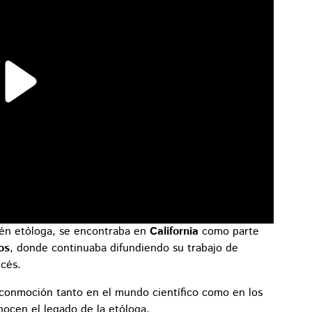
ién etóloga, se encontraba en
California
como parte
os
, donde continuaba difundiendo su trabajo de
ncés.
 conmoción tanto en el mundo científico como en los
ocen el legado de la etóloga.